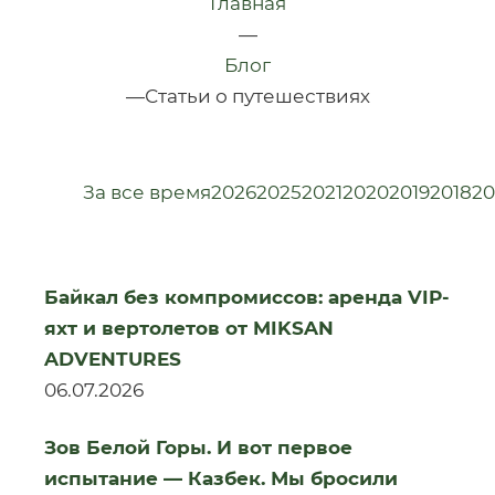
Главная
—
Блог
—
Статьи о путешествиях
За все время
2026
2025
2021
2020
2019
2018
20
Байкал без компромиссов: аренда VIP-
яхт и вертолетов от MIKSAN
ADVENTURES
06.07.2026
Зов Белой Горы. И вот первое
испытание — Казбек. Мы бросили