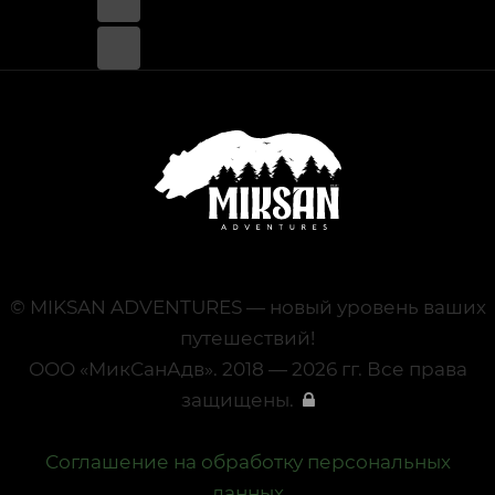
© MIKSAN ADVENTURES — новый уровень ваших
путешествий!
ООО «МикСанАдв». 2018 — 2026 гг. Все права
защищены.
Соглашение на обработку персональных
данных