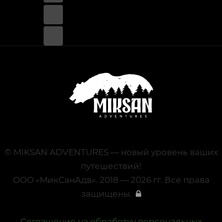
© MIKSAN ADVENTURES — новый уровень ваших
путешествий!
ООО «МикСанАдв». 2018 — 2026 гг. Все права
защищены.
Соглашение на обработку персональных