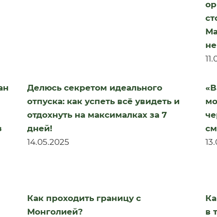
ор
ст
Ма
не
11
ан
Делюсь секретом идеального
«В
отпуска:⁣⁣ как успеть всё увидеть и
мо
отдохнуть на максималках за 7
че
з
дней!
см
14.05.2025
13
Как проходить границу с
Ка
Монголией?
в 