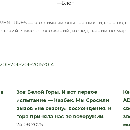
—
Блог
DVENTURES — это личный опыт наших гидов в подг
словий и местоположений, в следовании по мар
2019
2018
2016
2015
2014
да
Зов Белой Горы. И вот первое
Ке
испытание — Казбек. Мы бросили
AD
вызов «не сезону» восхождения, и
св
гора приняла нас во всеоружии.
зв
24.08.2025
мо