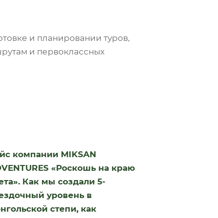
отовке и планировании туров,
шрутам и первоклассных
йс компании MIKSAN
VENTURES «Роскошь на краю
ета». Как мы создали 5-
ездочный уровень в
нгольской степи, как