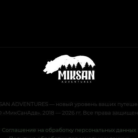
SAN ADVENTURES — новый уровень ваших путеше
 «МикСанАдв». 2018 — 2026 гг. Все права защище
Соглашение на обработку персональных данных