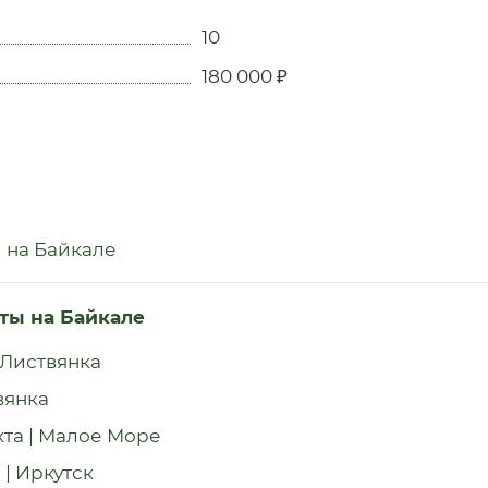
10
180 000 ₽
и на Байкале
хты на Байкале
 Листвянка
вянка
хта | Малое Море
 | Иркутск