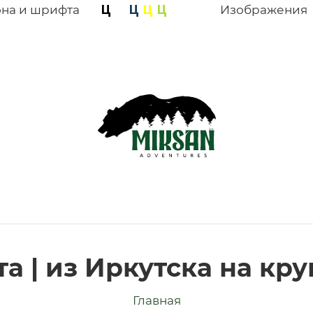
она и шрифта
Изображения
хта | из Иркутска на кр
Главная