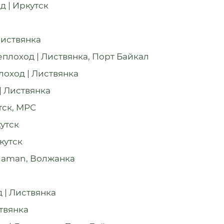
д | Иркутск
Листвянка
плоход | Листвянка, Порт Байкал
лоход | Листвянка
| Листвянка
тск, МРС
утск
кутск
Shaman, Волжанка
 | Листвянка
ствянка