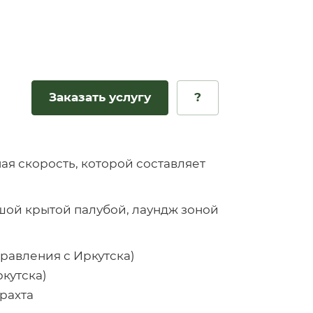
Заказать услугу
?
ная скорость, которой составляет
шой крытой палубой, лаундж зоной
тправления с Иркутска)
ркутска)
фрахта