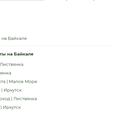
и на Байкале
хты на Байкале
 Листвянка
вянка
хта | Малое Море
 | Иркутск
оход | Листвянка
| Иркутск