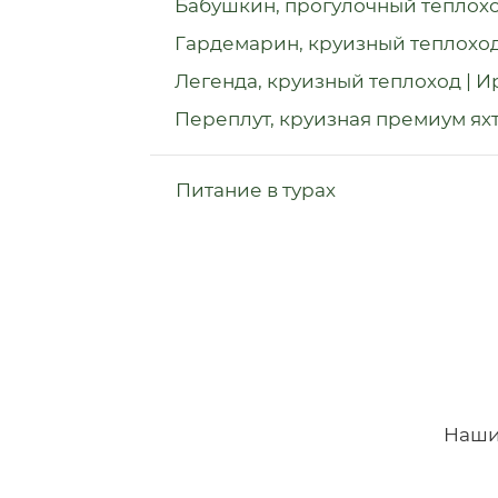
Бабушкин, прогулочный теплохо
Гардемарин, круизный теплоход 
Легенда, круизный теплоход | И
Переплут, круизная премиум яхт
Питание в турах
Наши