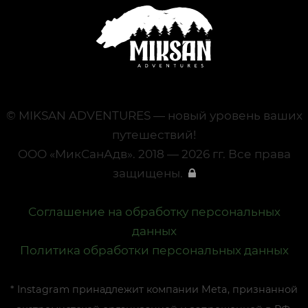
© MIKSAN ADVENTURES — новый уровень ваших
путешествий!
ООО «МикСанАдв». 2018 — 2026 гг. Все права
защищены.
Соглашение на обработку персональных
данных
Политика обработки персональных данных
* Instagram принадлежит компании Meta, признанной