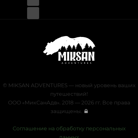
© MIKSAN ADVENTURES — новый уровень ваших
путешествий!
ООО «МикСанАдв». 2018 — 2026 гг. Все права
защищены.
Соглашение на обработку персональных
данных