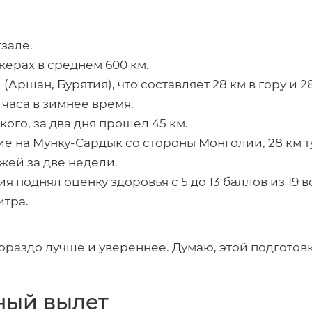
зале.
ерах в среднем 600 км.
(Аршан, Бурятия), что составляет 28 км в гору и 
 часа в зимнее время.
ого, за два дня прошел 45 км.
ие на
Мунку-Сардык
со стороны Монголии, 28 км т
жей за две недели.
ия
поднял оценку здоровья с 5 до 13 баллов из 19 
итра.
ораздо лучше и увереннее. Думаю, этой подготов
ный вылет