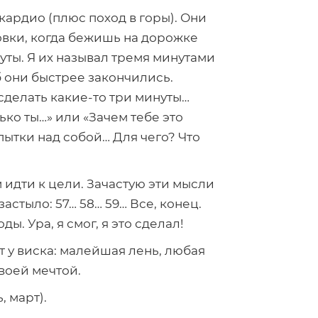
ардио (плюс поход в горы). Они
овки, когда бежишь на дорожке
уты. Я их называл тремя минутами
б они быстрее закончились.
 сделать
какие-то
три минуты…
ько ты…» или «Зачем тебе это
пытки над собой… Для чего? Что
 идти к цели. Зачастую эти мысли
астыло: 57… 58… 59… Все, конец.
 Ура, я смог, я это сделал!
т у виска: малейшая лень, любая
воей мечтой.
, март).