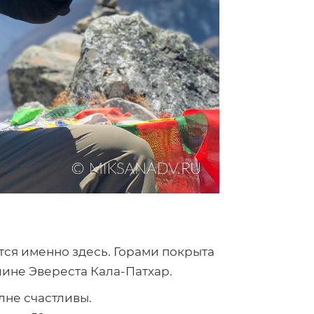
тся именно здесь. Горами покрыта
шине Эвереста Кала-Патхар.
лне счастливы.