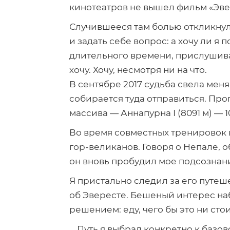
кинотеатров не вышел фильм «Эве
Случившееся там болью откликнуло
и задать себе вопрос: а хочу ли я
длительного времени, прислушиваяс
хочу. Хочу, несмотря ни на что.
В сентябре 2017 судьба свела меня
собирается туда отправиться.
Про
массива — Аннапурна I (8091 м) —
1
Во время совместных тренировок в
гор-великанов
. Говоря о Непале,
он вновь пробудил мое подсознан
Я пристально следил за его путе
об Эвересте. Бешеный интерес на
решением: еду, чего бы это ни сто
… Путь я выбрал конкретно к баз