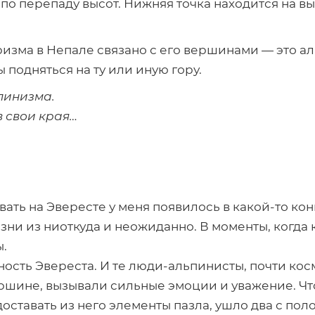
 перепаду высот. Нижняя точка находится на вы
ризма в Непале связано с его вершинами — это а
 подняться на ту или иную гору.
пинизма.
в свои края…
вать на Эвересте у меня появилось в
какой-то
кон
зни из ниоткуда и неожиданно. В моменты, когда
.
ость Эвереста. И те
люди-альпинисты
, почти ко
вершине, вызывали сильные эмоции и уважение. Ч
оставать из него элементы пазла, ушло два с пол