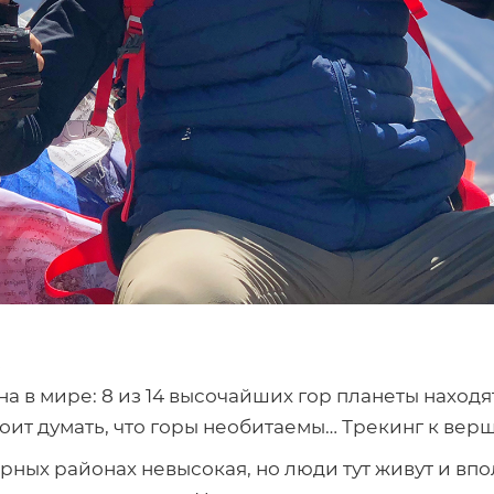
8
а в мире: 8 из 14 высочайших гор планеты находя
оит думать, что горы необитаемы… Трекинг к вер
орных районах невысокая, но люди тут живут и впо