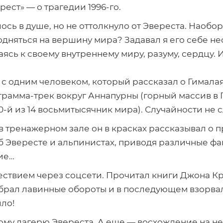
рест» — о трагедии
1996-го
.
сь в душе, но не оттолкнуло от Эвереста. Наобор
 подняться на вершину мира? Задавал я его себе 
ь к своему внутреннему миру, разуму, сердцу. И о
 с одним человеком, который рассказал о Гималаях
грамма-трек
вокруг Аннапурны (горный массив в
0-й
из 14 восьмитысячник мира). Случайности не 
 тренажерном зале он в красках рассказывал о 
 об Эвересте и альпинистах, приводя различные фа
ие…
шествием через соцсети. Прочитал книги Джона К
брал лавинные обороты и в последующем взорва
ило!
овому лагерю Эвереста. А еще — восхождение на