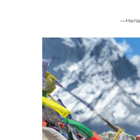
—
Непа