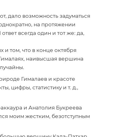
от, дало возможность задуматься
неоднократно, на протяжении
твет всегда один и тот же: да,
 и том, что в конце октября
 Гималаях, наивысшая вершина
случайны.
природе Гималаев и красоте
кты, цифры, статистику
и т. д.
,
раккаура и Анатолия Букреева
лся моим жестким, безотступным
 небольшую вершину
Кала-Патхар