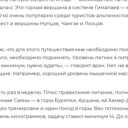
кала»). Это горная вершина в системе Гималаев 
0 м) очень популярно среди
туристов-альпинисто
ест и вершины Нупцзе, Чангзе и Лхоцзе.
маю, что для этого путешествия мне необходимо по
ало, необходимо поднимать. Уровень легких 4 лит
инимум, нужно худеть», — говорит врач. Нет, не в
щие. Например, хороший уровень мышечной масс
ь раз в неделю. Плюс правильное питание, полн
чные Саяны — в горы Бурятии, Аршана, на
Хамар-
о тренировки и один поход в горы. Вес потихоньк
семь килограммов, задачу ставил минимум 14. До 