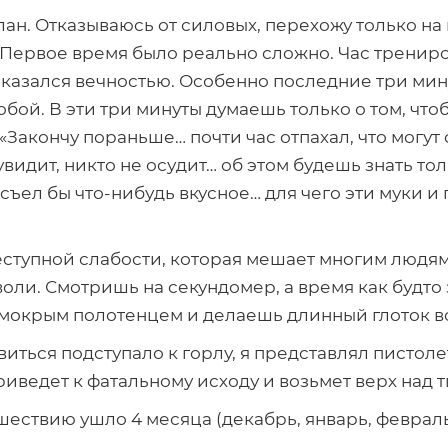
. Отказываюсь от силовых, перехожу только на к
 Первое время было реально сложно. Час тренир
, казался вечностью. Особенно последние три мин
бой. В эти три минуты думаешь только о том, что
Закончу пораньше… почти час отпахал, что могут
увидит, никто не осудит… об этом будешь знать тол
 съел бы
что-нибудь
вкусное… для чего эти муки и 
реступной слабости, которая мешает многим людям
оли. Смотришь на секундомер, а время как будто з
окрым полотенцем и делаешь длинный глоток воды.
иться подступало к горлу, я представлял пистоле
иведет к фатальному исходу и возьмет верх над т
ешествию ушло 4 месяца (декабрь, январь, февраль