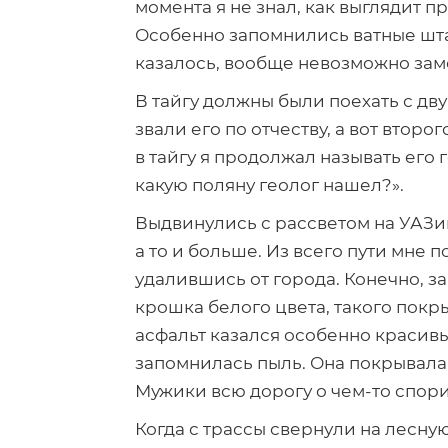
момента я не знал, как выглядит 
Особенно запомнились ватные штаны
казалось, вообще невозможно зам
В тайгу должны были поехать с дву
звали его по отчеству, а вот второ
в тайгу я продолжал называть его
какую поляну геолог нашел?».
Выдвинулись с рассветом на УАЗик
а то и больше. Из всего пути мне
п
удалившись от города. Конечно, за
крошка белого цвета, такого покры
асфальт казался особенно красивы
запомнилась пыль. Она покрывала 
Мужики всю дорогу о
чем-то
спори
Когда с трассы свернули на лесну