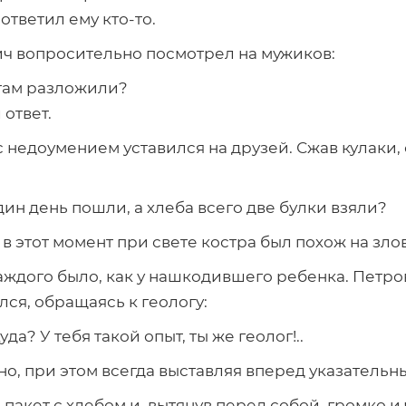
ответил ему кто-то.
вич вопросительно посмотрел на мужиков:
етам разложили?
 ответ.
 недоумением уставился на друзей. Сжав кулаки, 
один день пошли, а хлеба всего две булки взяли?
 в этот момент при свете костра был похож на зл
ждого было, как у нашкодившего ребенка. Петров
лся, обращаясь к геологу:
уда? У тебя такой опыт, ты же геолог!..
но, при этом всегда выставляя вперед указательн
акет с хлебом и, вытянув перед собой, громко и 