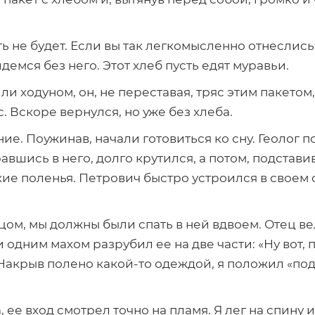
ть не будет. Если вы так легкомысленно отнеслись 
емся без него. Этот хлеб пусть едят муравьи.
и ходуном, он, не переставая, тряс этим пакетом
 Вскоре вернулся, но уже без хлеба.
е. Поужинав, начали готовиться ко сну. Геолог п
авшись в него, долго крутился, а потом, подставив
ие поленья. Петрович быстро устроился в своем 
цом, мы должны были спать в ней вдвоем. Отец вел
одним махом разрубил ее на две части: «Ну вот, п
. Накрыв полено
какой-то
одеждой, я положил «под
 ее вход смотрел точно на пламя. Я лег на спину 