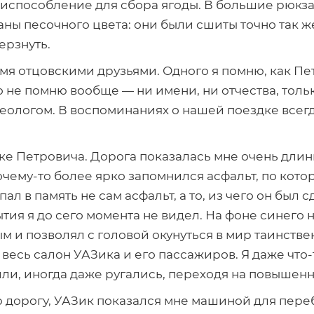
приспособление для сбора ягоды. В большие рюкз
 песочного цвета: они были сшиты точно так же, 
ерзнуть.
мя отцовскими друзьями. Одного я помню, как Пет
го не помню вообще — ни имени, ни отчества, толь
 геологом. В воспоминаниях о нашей поездке всег
е Петровича. Дорога показалась мне очень длинн
очему-то
более ярко запомнился асфальт, по кото
пал в память не сам асфальт, а то, из чего он был
тия я до сего момента не видел. На фоне синего 
м и позволял с головой окунуться в мир таинств
весь салон УАЗика и его пассажиров. Я даже
что-
ли, иногда даже ругались, переходя на повышенн
ю дорогу, УАЗик показался мне машиной для пере