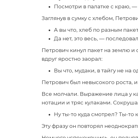
Посмотри в палатке с краю, — 
Заглянув в сумку с хлебом, Петро
А вы что, хлеб по разным пак
Да нет, это весь, — последовал
Петрович кинул пакет на землю и с
вдруг яростно заорал:
Вы что, мудаки, в тайгу не на 
Петрович был невысокого роста, и
Все молчали. Выражение лица у ка
нотации и тряс кулаками. Сокруша
Ну ты-то куда смотрел? Ты-то к
Эту фразу он повторял неоднократ
Немного успокоившись, он поднял п