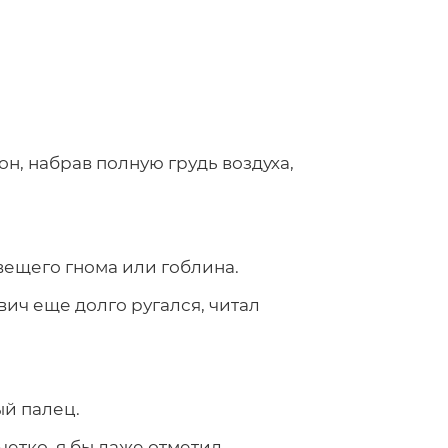
он, набрав полную грудь воздуха,
овещего гнома или гоблина.
ич еще долго ругался, читал
ый палец.
четко, я бы даже отметил,