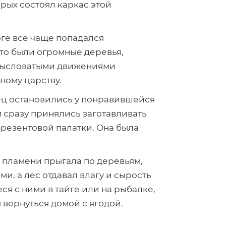
рых состоял каркас этой
оге все чаще попадался
это были огромные деревья,
мысловатыми движениями
ному царству.
нец остановились у понравившейся
м сразу принялись заготавливать
брезентовой палатки. Она была
в пламени прыгала по деревьям,
и, а лес отдавал влагу и сырость
я с ними в тайге или на рыбалке,
 вернуться домой с ягодой.