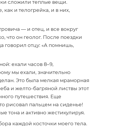
аки сложили теплые вещи.
как и телогрейка, и в них,
ровича — и отец, и все вокруг
ко, что он геолог. После поездки
да говорил отцу: «А помнишь,
ой: ехали часов 8–9,
рому мы ехали, значительно
 сделан. Это была мелкая мраморная
неба и
желто-багряной
листвы этот
енного путешествия. Еще
то
рисовал пальцем на сиденье!
ые тона и активно жестикулируя.
бора каждой косточки моего тела.