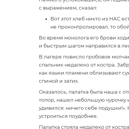
с выражением, сказал:
Вот этот хлеб никто из НАС ес
не проконтролировал, то обойд
Во время монолога его брови ходил
и быстрым шагом направился в лес.
В лагере повисло гробовое молчани
спальник недалеко от костра. Забр
как языки пламени облизывают сух
спиной и затих.
Оказалось, палатка была наша с от
топор, нашел небольшую чурочку и 
удивился: ничего себе подушки!»
устроиться поудобнее.
Палатка стояла недалеко от костра,