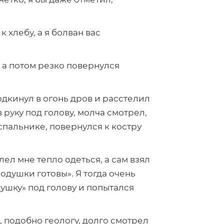
к хлебу, а я болван вас
, а потом резко повернулся
одкинул в огонь дров и расстелил
 руку под голову, молча смотрел,
спальнике, повернулся к костру
ел мне тепло одеться, а сам взял
одушки готовы». Я тогда очень
ушку» под голову и попытался
и, подобно геологу, долго смотрел