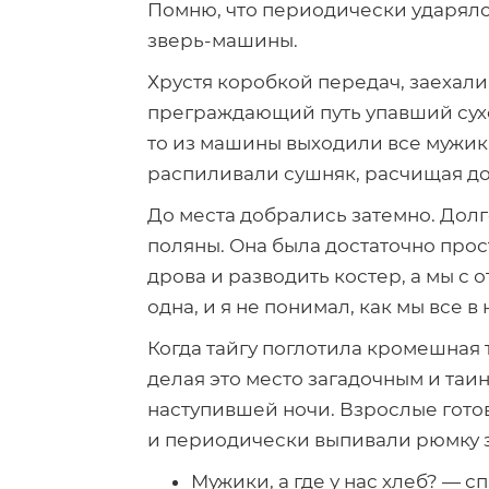
Помню, что периодически ударялс
зверь-машины
.
Хрустя коробкой передач, заехали
преграждающий путь упавший сухос
то из машины выходили все мужик
распиливали сушняк, расчищая дор
До места добрались затемно. Долг
поляны. Она была достаточно прос
дрова и разводить костер, а мы с
одна, и я не понимал, как мы все 
Когда тайгу поглотила кромешная 
делая это место загадочным и таин
наступившей ночи. Взрослые гото
и периодически выпивали рюмку за
Мужики, а где у нас хлеб? — 