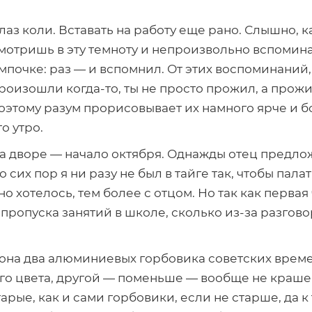
 глаз коли. Вставать на работу еще рано. Слышно,
Смотришь в эту темноту и непроизвольно вспоми
почке: раз — и вспомнил. От этих воспоминаний, 
 произошли
когда-то
, ты не просто прожил, а про
поэтому разум прорисовывает их намного ярче и б
о утро.
. На дворе — начало октября. Однажды отец предло
До сих пор я ни разу не был в тайге так, чтобы пала
о хотелось, тем более с отцом. Но так как первая
 пропуска занятий в школе, сколько
из-за
разговор
кона два алюминиевых горбовика советских врем
го цвета, другой — поменьше — вообще не краше
тарые, как и сами горбовики, если не старше, да 