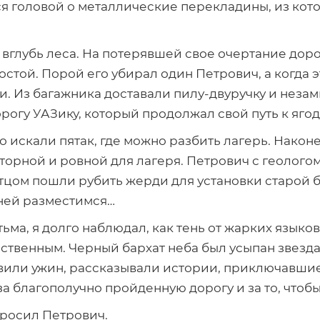
я головой о металлические перекладины, из кото
 вглубь леса. На потерявшей свое очертание дор
той. Порой его убирал один Петрович, а когда 
и. Из багажника доставали
пилу-двуручку
и неза
огу УАЗику, который продолжал свой путь к ягод
о искали пятак, где можно разбить лагерь. Нако
торной и ровной для лагеря. Петрович с геолого
 отцом пошли рубить жерди для установки старой 
в ней разместимся…
тьма, я долго наблюдал, как тень от жарких языко
ственным. Черный бархат неба был усыпан звездам
вили ужин, рассказывали истории, приключавшиес
 благополучно пройденную дорогу и за то, чтобы
спросил Петрович.