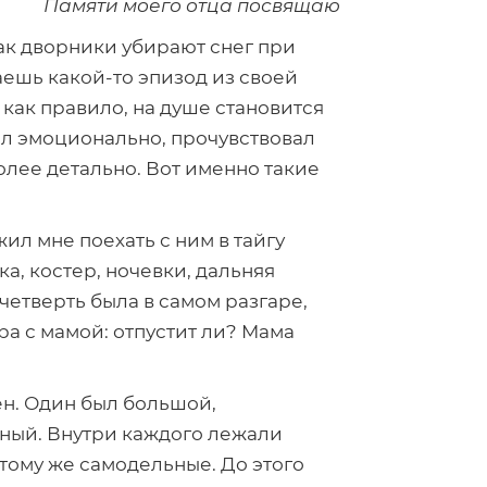
Памяти моего отца посвящаю
 как дворники убирают снег при
наешь
какой-то
эпизод из своей
как правило, на душе становится
жил эмоционально, прочувствовал
олее детально. Вот именно такие
жил мне поехать с ним в тайгу
тка, костер, ночевки, дальняя
 четверть была в самом разгаре,
а с мамой: отпустит ли? Мама
ен. Один был большой,
ный. Внутри каждого лежали
к тому же самодельные. До этого