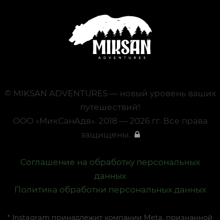
© MIKSAN ADVENTURES — новый уровень ваших
путешествий!
ООО «МикСанАдв». 2018 — 2026 гг. Все права
защищены.
Соглашение на обработку персональных
данных
Политика обработки персональных данных
* Instagram принадлежит компании Meta, признанной