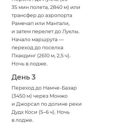
35 мин полета, 2840 м) или
трансфер до азропорта
Рамечап или Мантали,
и затем перелет до Луклы.
Начало маршрута —
переход до поселка
Пхакдинг (2610 м, 2,5 ч).
Ночь в лодже.
День 3
Переход до
Намче-Базар
(3450 м) через Монжо
и Джорсал по долине реки
Дудх Коси (5–6 ч). Ночь
в лодже.