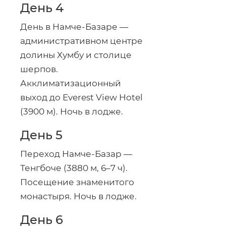
День 4
День в
Намче-Базаре
—
административном центре
долины Хумбу и столице
шерпов.
Акклиматизационный
выход до Everest View Hotel
(3900 м). Ночь в лодже.
День 5
Переход
Намче-Базар
—
Тенгбоче (3880 м, 6–7 ч).
Посещение знаменитого
монастыря. Ночь в лодже.
День 6