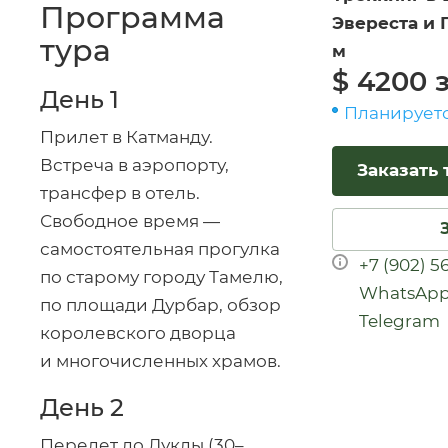
Программа
Эвереста и 
тура
м
$ 4200 
День 1
Планирует
Прилет в Катманду.
Встреча в аэропорту,
Заказать 
трансфер в отель.
Свободное время —
самостоятельная прогулка
+7 (902) 5
по старому городу Тамелю,
WhatsAp
по площади Дурбар, обзор
Telegram
королевского дворца
и многочисленных храмов.
День 2
Перелет до Луклы (30–