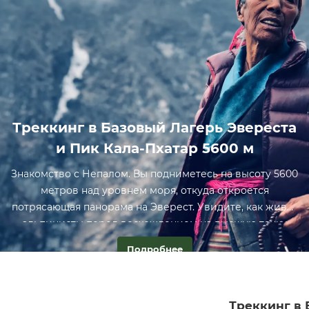
Треккинг в Базовый Лагерь Эвереста
и Пик Кала-Пхатар 5600 м
Знакомство с Непалом. Вы подниметесь на высоту 5600
метров над уровнем моря, откуда откроется
потрясающая панорама на Эверест. Увидите, как живут
альпинисты перед восхождением на высшую точку
мира.
Подробнее
Треккинг в 