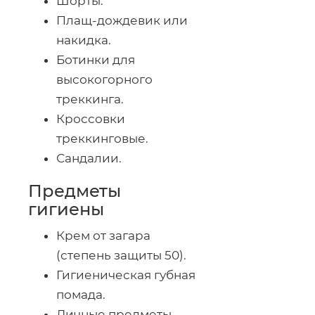
Шорты.
Плащ-дождевик
или
накидка.
Ботинки для
высокогорного
треккинга.
Кроссовки
треккинговые.
Сандалии.
Предметы
гигиены
Крем от загара
(степень защиты 50).
Гигиеническая губная
помада.
Личные предметы