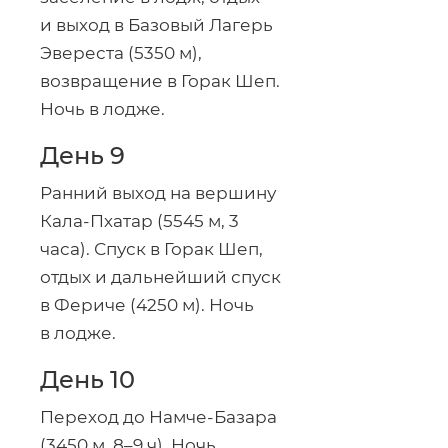
и выход в Базовый Лагерь
Эвереста (5350 м),
возвращение в Горак Шеп.
Ночь в лодже.
День 9
Ранний выход на вершину
Кала-Пхатар
(5545 м, 3
часа). Спуск в Горак Шеп,
отдых и дальнейший спуск
в Фериче (4250 м). Ночь
в лодже.
День 10
Переход до
Намче-Базара
(3450 м, 8–9 ч). Ночь